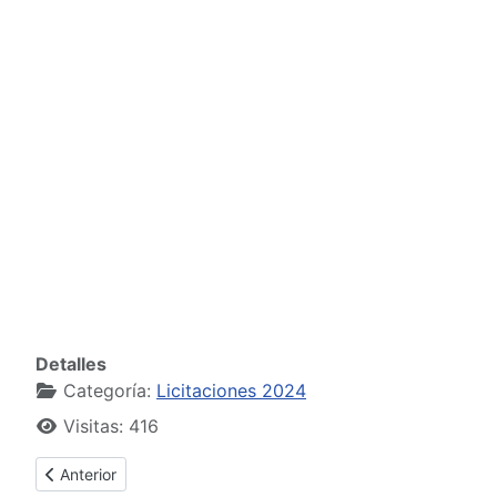
Detalles
Categoría:
Licitaciones 2024
Visitas: 416
Artículo anterior: Pliego Licitación abreviada 03/24
Anterior