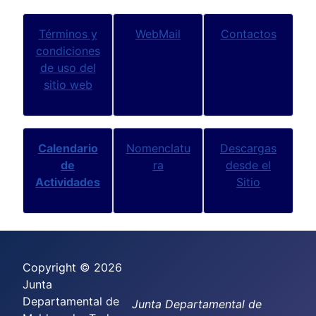
Términos y
WebMail
Contactos
condiciones
de uso del
sitio web
Calendario
Nomenclatu
Descargas
de
ra
desde el
Actividades
Sitio
Copyright © 2026
Junta
Departamental de
Junta Departamental de