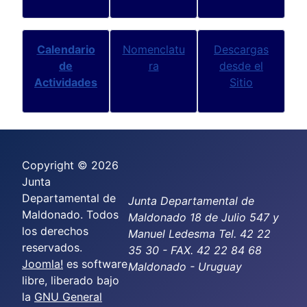
Calendario
Nomenclatu
Descargas
de
ra
desde el
Actividades
Sitio
Copyright © 2026
Junta
Departamental de
Junta Departamental de
Maldonado. Todos
Maldonado 18 de Julio 547 y
los derechos
Manuel Ledesma Tel. 42 22
reservados.
35 30 - FAX. 42 22 84 68
Joomla!
es software
Maldonado - Uruguay
libre, liberado bajo
la
GNU General