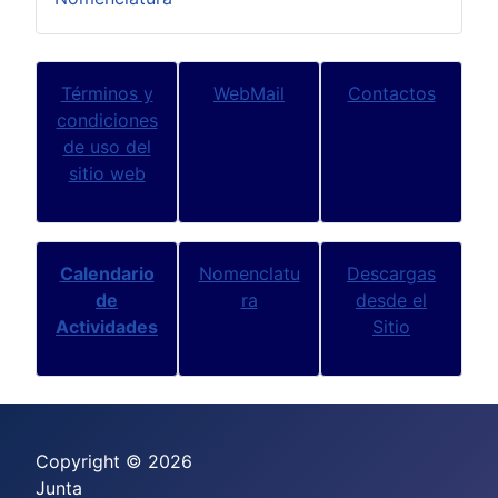
Términos y
WebMail
Contactos
condiciones
de uso del
sitio web
Calendario
Nomenclatu
Descargas
de
ra
desde el
Actividades
Sitio
Copyright © 2026
Junta