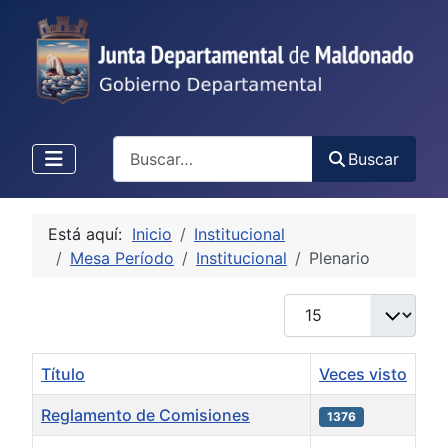
Buscar
Buscar
Está aquí:
Inicio
Institucional
Mesa Período
Institucional
Plenario
Cantidad
Título
Veces visto
Reglamento de Comisiones
1376