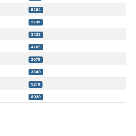
5264
2789
3435
4265
2679
3840
5216
8020