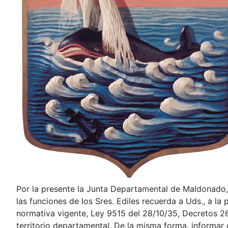
Por la presente la Junta Departamental de Maldonado, a 
las funciones de los Sres. Ediles recuerda a Uds., a l
normativa vigente, Ley 9515 del 28/10/35, Decretos 261
territorio departamental. De la misma forma, informar q