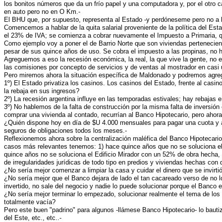
los bonitos números que da un frío papel y una computadora y, por el otro 
en auto pero no en O Km.-
El BHU que, por supuesto, representa al Estado -y perdóneseme pero no a la
Comencemos a hablar de la quita salarial proveniente de la política del 
el 23% de IVA; se comienza a cobrar nuevamente el Impuesto a Primaria, q
Como ejemplo voy a poner el de Barrio Norte que son viviendas pertenecient
pesar de sus quince años de uso. Se cobra el impuesto a las propinas, no hay
Agreguemos a eso la recesión económica, la real, la que vive la gente, no e
las comisiones por concepto de servicios y de ventas al mostrador en cas
Pero miremos ahora la situación específica de Maldonado y podremos agre
1º) El Estado privatiza los casinos. Los casinos del Estado, frente al cas
la rebaja en sus ingresos?
2º) La recesión argentina influye en las temporadas estivales; hay rebajas 
3º) No hablemos de la falta de construcción por la misma falta de inversión
comprar una vivienda al contado, recurrían al Banco Hipotecario, pero aho
¿Quién dispone hoy en día de $U 4.000 mensuales para pagar una cuota y a
seguros de obligaciones todos los meses.-
Reflexionemos ahora sobre la centralización maléfica del Banco Hipotecario
casos más relevantes tenemos: 1) hace quince años que no se soluciona e
quince años no se soluciona el Edificio Mirador con un 52% de obra hecha
de irregularidades jurídicas de todo tipo en predios y viviendas hechas con
¿No sería mejor comenzar a limpiar la casa y cuidar el dinero que se invirti
¿No sería mejor que el Banco dejara de lado el tan cacareado verso de no 
invertido, no sale del negocio y nadie lo puede solucionar porque el Banco 
¿No sería mejor terminar lo empezado, solucionar realmente el tema de los 
totalmente vacía?
Pero este buen "padrino" para algunos -llámese Banco Hipotecario- lo bauti
del Este, etc., etc..-