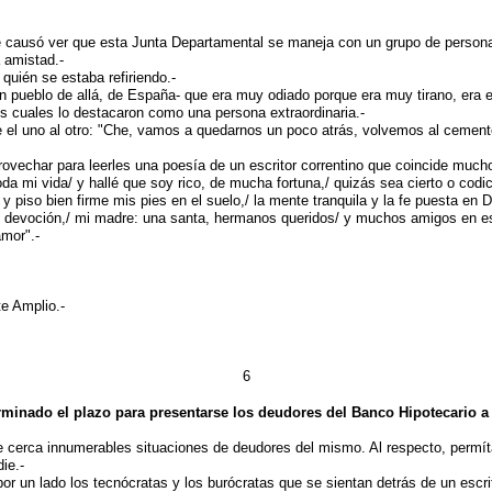
 me causó ver que esta Junta Departamental se maneja con un grupo de personas
 amistad.-
uién se estaba refiriendo.-
pueblo de allá, de España- que era muy odiado porque era muy tirano, era el 
os cuales lo destacaron como una persona extraordinaria.-
ice el uno al otro: "Che, vamos a quedarnos un poco atrás, volvemos al cement
provechar para leerles una poesía de un escritor correntino que coincide mu
a mi vida/ y hallé que soy rico, de mucha fortuna,/ quizás sea cierto o codi
y piso bien firme mis pies en el suelo,/ la mente tranquila y la fe puesta en
 mi devoción,/ mi madre: una santa, hermanos queridos/ y muchos amigos en est
amor".-
te Amplio.-
6
rminado el plazo para presentarse los deudores del Banco Hipotecario a
cerca innumerables situaciones de deudores del mismo. Al respecto, permít
ie.-
r un lado los tecnócratas y los burócratas que se sientan detrás de un escrit