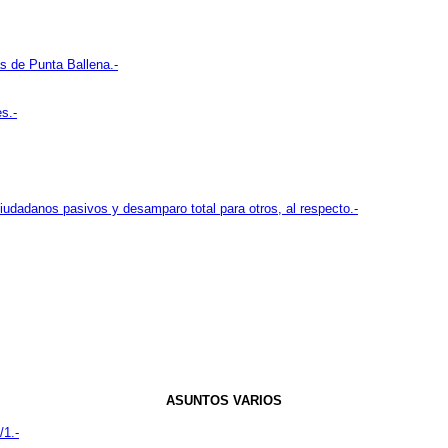
s de Punta Ballena.-
s.-
ciudadanos pasivos y desamparo total para otros, al respecto.-
ASUNTOS VARIOS
/1.-