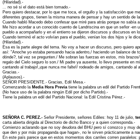
(Hilaridad).-
... no sé si el dato está bien tomado.-
Pero quiero destacar, por lo que me toca, el orgullo y la satisfacción que
diferentes grupos, tienen la misma manera de pensar y hay un sentido de la
Cuando habló Macedo debo confesar que miré para atrás porque no sabía a q
Me hizo acordar a un conocido cuento de Landriscina en que un señor -en un 
pueblo a acompañarlo y en el entierro se dijeron discursos y discursos en l
Cuando terminó el acto volvían para el pueblo, venían los dos hijos y le d
(Hilaridad).-
Esa es la parte alegre del tema. No voy a hacer un discurso, pero quiero a
así: "Anoche yo estaba pensando hacia adentro,/ haciendo un balance de tod
dónde?, tal vez se pregunten./ Me sobran las fuerzas en estos, mis brazos/ 
regalo del Cielo seguro lo son./ Mi padre ya ausente, lo llevo presente en
cantando al trabajo!,¡que nunca me falte!/ rodeado de amigos, cantando al 
Gracias.-
(Aplausos).-
SEÑOR PRESIDENTE.- Gracias, Edil Mesa.-
Comenzando la
Media Hora Previa
tiene la palabra un edil del Partido Fren
(No hace uso de la palabra ningún Edil por dicho Partido).-
Tiene la palabra un edil del Partido Nacional: la Edil Cristina Pérez.-
SEÑORA C. PEREZ.-
Señor Presidente, señores Ediles: hoy 11 de julio,
te
carta abierta dirigida al Directorio de dicho Banco y a quien corresponda.-
Comienzo aclarando que no soy deudora del BHU pero sí conozco y muy de 
que den y por más propaganda que hagan-, no le sirven prácticamente a nad
En este país parece que en estos momentos dos carriles corren paralelos: po