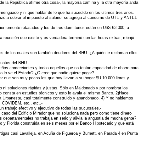
de la República afirme otra cosa-, la mayoría camina y la otra mayoría anda
menguado y ni qué hablar de lo que ha sucedido en los últimos tres años.
enzó a cobrar el impuesto al salario; se agrega al consumo de UTE y ANTEL
cientemente retasados y los de tres dormitorios están en U$S 63.000, a
a recesión que existe y es verdadera terminó con las horas extras, rebajó
chos de los cuales son también deudores del BHU. ¿A quién le reclaman ellos
cuotas del BHU.-
equeños comerciantes y todos aquellos que no tenían capacidad de ahorro para
no lo ve el Estado? ¿O cree que nadie quiere pagar?
r que son muy pocos los que hoy llevan a su hogar $U 10.000 libres y
o ni soluciones rápidas y justas. Sólo en Maldonado y por nombrar los
 consta en estudios técnicos y esto lo avala el mismo Banco. 2)Hace
ma Urbaneste, casi totalmente construido y abandonado. 4) Y no hablemos
o, COVIDEM, etc., etc..-
n trabajo efectivo y ejecutivo de todas las sucursales.-
 caso del Edificio Mirador que no soluciona nada pero como tiene dinero
as departamentales no trabaja en serio y alivia la angustia de mucha gente?
o y Florida construida en seis meses por el Banco Hipotecario y que está
rtigas casi Lavalleja, en Acuña de Figueroa y Burnett, en Parada 4 en Punta