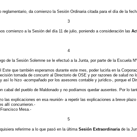
o reglamentario, da comienzo la Sesión Ordinaria citada para el día de la fech
3
omienzo a la Sesión del día 11 de julio, poniendo a consideración las
Ac
4
go de la Sesión Solemne se le efectuó a la Junta, por parte de la Escuela Nº
 Este que también esperamos durante este mes, poder lucirla en la Corporac
cisión tomada de concurrir al Directorio de OSE y por razones de salud no l
ra y así lo hizo -acompañado por los asesores contable y jurídico-, porque el 
ción cabal del pueblo de Maldonado y no podíamos quedar ausentes. Por lo tan
as explicaciones en esa reunión- a repetir las explicaciones a breve plazo 
 allí concurrieron.-
l Francisco Mesa.-
5
uisiera referirme a lo que pasó en la última
Sesión Extraordinaria
de la Jun