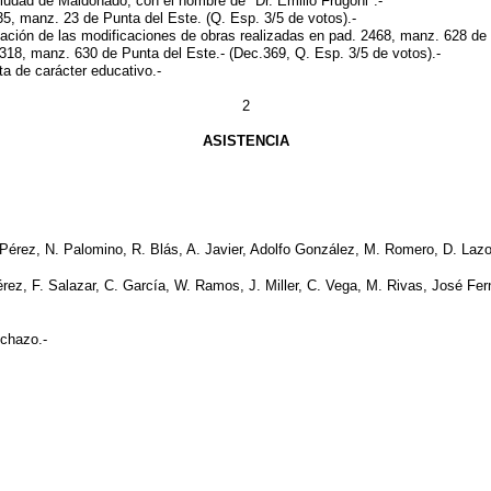
udad de Maldonado, con el nombre de "Dr. Emilio Frugoni".-
5, manz. 23 de Punta del Este. (Q. Esp. 3/5 de votos).-
ión de las modificaciones de obras realizadas en pad. 2468, manz. 628 de L
318, manz. 630 de Punta del Este.- (Dec.369, Q. Esp. 3/5 de votos).-
de carácter educativo.-
2
ASISTENCIA
Pérez, N. Palomino, R. Blás, A. Javier, Adolfo González, M. Romero, D. Laz
érez, F. Salazar, C. García, W. Ramos, J. Miller, C. Vega, M. Rivas, José Fe
Ichazo.-