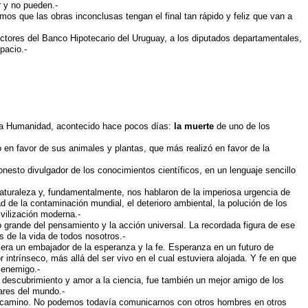
 y no pueden.-
s que las obras inconclusas tengan el final tan rápido y feliz que van a
irectores del Banco Hipotecario del Uruguay, a los diputados departamentales,
pacio.-
 la Humanidad, acontecido hace pocos días:
la muerte
de uno de los
n favor de sus animales y plantas, que más realizó en favor de la
nesto divulgador de los conocimientos científicos, en un lenguaje sencillo
naturaleza y, fundamentalmente, nos hablaron de la imperiosa urgencia de
 de la contaminación mundial, el deterioro ambiental, la polución de los
ivilización moderna.-
grande del pensamiento y la acción universal. La recordada figura de ese
s de la vida de todos nosotros.-
 era un embajador de la esperanza y la fe. Esperanza en un futuro de
 intrínseco, más allá del ser vivo en el cual estuviera alojada. Y fe en que
 enemigo.-
e descubrimiento y amor a la ciencia, fue también un mejor amigo de los
mares del mundo.-
el camino. No podemos todavía comunicarnos con otros hombres en otros