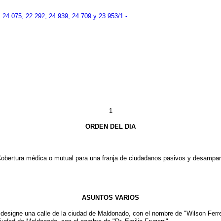
 24.075, 22.292, 24.939, 24.709 y 23.953/1.-
1
ORDEN DEL DIA
a médica o mutual para una franja de ciudadanos pasivos y desamparo to
ASUNTOS VARIOS
ne una calle de la ciudad de Maldonado, con el nombre de "Wilson Ferrei