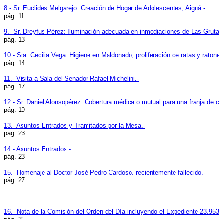
8.- Sr. Euclides Melgarejo: Creación de Hogar de Adolescentes, Aiguá.-
pág. 11
9.- Sr. Dreyfus Pérez: Iluminación adecuada en inmediaciones de Las Gruta
pág. 13
10.- Sra. Cecilia Vega: Higiene en Maldonado, proliferación de ratas y ratone
pág. 14
11.- Visita a Sala del Senador Rafael Michelini.-
pág. 17
12.- Sr. Daniel Alonsopérez: Cobertura médica o mutual para una franja de 
pág. 19
13.- Asuntos Entrados y Tramitados por la Mesa.-
pág. 23
14.- Asuntos Entrados.-
pág. 23
15.- Homenaje al Doctor José Pedro Cardoso, recientemente fallecido.-
pág. 27
16.- Nota de la Comisión del Orden del Día incluyendo el Expediente 23.953