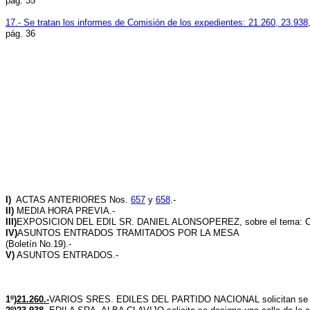
pág. 35
17.- Se tratan los informes de Comisión de los expedientes: 21.260, 23.938,
pág. 36
I)
ACTAS ANTERIORES Nos.
657
y
658
.-
II)
MEDIA HORA PREVIA.-
III)
EXPOSICION DEL EDIL SR. DANIEL ALONSOPEREZ, sobre el tema: Cobertur
IV)
ASUNTOS ENTRADOS TRAMITADOS POR LA MESA
(Boletín No.19).-
V)
ASUNTOS ENTRADOS.-
1º)
21.260.-
VARIOS SRES. EDILES DEL PARTIDO NACIONAL solicitan se desig