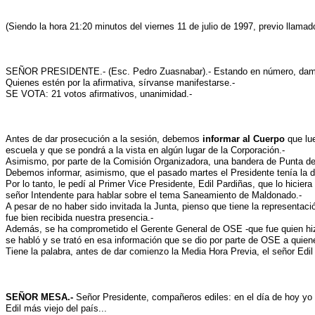
(Siendo la hora 21:20 minutos del viernes 11 de julio de 1997, previo llamad
SEÑOR PRESIDENTE.- (Esc. Pedro Zuasnabar).- Estando en número, damos c
Quienes estén por la afirmativa, sírvanse manifestarse.-
SE VOTA: 21 votos afirmativos, unanimidad.-
Antes de dar prosecución a la sesión, debemos
informar al Cuerpo
que lue
escuela y que se pondrá a la vista en algún lugar de la Corporación.-
Asimismo, por parte de la Comisión Organizadora, una bandera de Punta del
Debemos informar, asimismo, que el pasado martes el Presidente tenía la de
Por lo tanto, le pedí al Primer Vice Presidente, Edil Pardiñas, que lo hicie
señor Intendente para hablar sobre el tema Saneamiento de Maldonado.-
A pesar de no haber sido invitada la Junta, pienso que tiene la representa
fue bien recibida nuestra presencia.-
Además, se ha comprometido el Gerente General de OSE -que fue quien hizo l
se habló y se trató en esa información que se dio por parte de OSE a quienes
Tiene la palabra, antes de dar comienzo la Media Hora Previa, el señor Edi
SEÑOR MESA.-
Señor Presidente, compañeros ediles: en el día de hoy yo q
Edil más viejo del país...