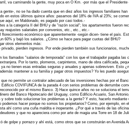
carril, va caminando la gente, muy poca en O Km. -por más que el Presidente 
 gente-, no se ha dado cuenta que en diez años los ingresos familiares han 
Estado en estos últimos quince años: pasamos del 18% de IVA al 23%; se com
ue aquí, en Maldonado, es pagado por casi todos.-
es a la categoría II del BHU y de "razón social"; los apartamentos fueron re
 reajustes salariales por convenios, etc., etc., etc.-
l florecimiento económico que aparentemente -según dicen- tiene el país. Est
i un 60% y bajó los salarios. ¿Cómo se hace para pagar cuotas del BHU?
gar otros elementos más:
ino privado, pierden ingresos. Por ende pierden también sus funcionarios, mu
en los llamados "salarios de temporada" con los que el trabajador pagaba las 
 extranjera. Por lo tanto, plomeros, carpinteros, mano de obra calificada, p
ra ya no tienen esas entradas seguras y anuales y apenas sobreviven. Esto ¿
demás mantener a su familia y pagar otros impuestos? Yo les puedo asegura
 que no permite un contralor adecuado de las inversiones hechas por el Banc
l Edificio COVIFUNCA de la parada 4 con serios problemas de derrumbe como
, reconocido por el mismo Banco. 3) Hace quince años no se soluciona el te
 dinero del Banco Hipotecario del Uruguay, como Edificio Acuario, San Antoni
ó y sobre todo solucionar los problemas a la gente? Y esto, hacerlo mediante u
lo podemos hacer porque no somos los propietarios? Como, por ejemplo, en el
esta ahí como una cuña maldita e inoperante. ¿Por qué a través de las oficin
deudores y que no apareciera como por arte de magia una Torre en 18 de Juli
zó de golpe y porrazo y ahí está, como otros que se construirán en Avenida A