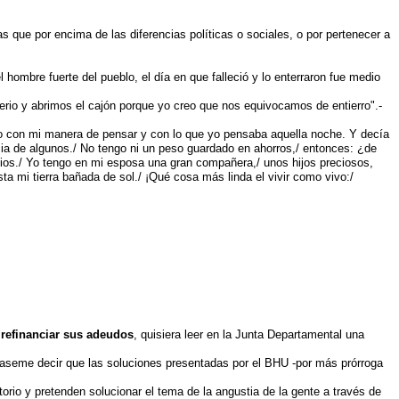
 que por encima de las diferencias políticas o sociales, o por pertenecer a
hombre fuerte del pueblo, el día en que falleció y lo enterraron fue medio
erio y abrimos el cajón porque yo creo que nos equivocamos de entierro".-
cho con mi manera de pensar y con lo que yo pensaba aquella noche. Y decía
cia de algunos./ No tengo ni un peso guardado en ahorros,/ entonces: ¿de
 Dios./ Yo tengo en mi esposa una gran compañera,/ unos hijos preciosos,
a mi tierra bañada de sol./ ¡Qué cosa más linda el vivir como vivo:/
 refinanciar sus adeudos
, quisiera leer en la Junta Departamental una
aseme decir que las soluciones presentadas por el BHU -por más prórroga
orio y pretenden solucionar el tema de la angustia de la gente a través de