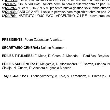
2º)
23.938.-
EDILA SRA. ALBA CLAVIJO solicita se designe una calle de la ci
3º)
24.075-
PUNTA SALINAS solicita permiso para regularizar obra en pad. 13
4º)
22.292.-
NEW MICHIGAN S.A. presenta nueva gestión solicitando autorizac
5º)
24.939.-
CARLOS ANELLI solicita permiso para regularizar obra en pad. 2
6º)
24.709.-
INSTITUTO URUGUAYO - ARGENTINO, C.I.P.E., eleva propuesta 
PRESIDENTE:
Pedro Zuasnabar Alvariza.-
SECRETARIO
GENERAL:
Nelson Martínez.-
EDILES TITULARES:
F. Mesa, D. Costa, J. Macedo, L. Pardiñas, Dreyfus 
EDILES SUPLENTES:
E. Melgarejo, D. Alonsopérez, E. Barrán, Cristina P
Clavijo, N. Guerra, D. Ancheta e Ignacio Macedo.-
TAQUIGRAFOS:
C. Etchegoimberry, A. Tojo, A. Fernández, D. Pintos y C. 