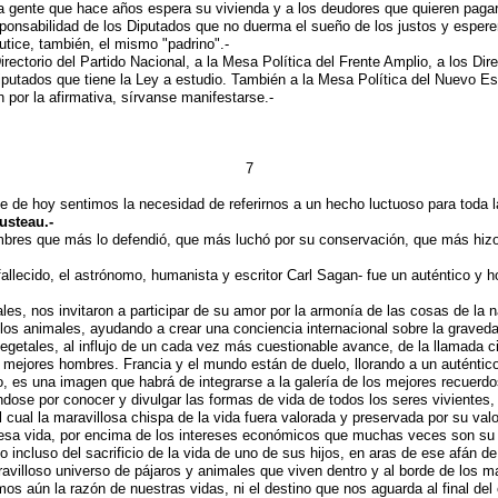
a gente que hace años espera su vivienda y a los deudores que quieren pagar
onsabilidad de los Diputados que no duerma el sueño de los justos y esperemo
ice, también, el mismo "padrino".-
Directorio del Partido Nacional, a la Mesa Política del Frente Amplio, a los D
putados que tiene la Ley a estudio. También a la Mesa Política del Nuevo Es
or la afirmativa, sírvanse manifestarse.-
7
he de hoy sentimos la necesidad de referirnos a un hecho luctuoso para toda
usteau.-
bres que más lo defendió, que más luchó por su conservación, que más hizo e
lecido, el astrónomo, humanista y escritor Carl Sagan- fue un auténtico y ho
s, nos invitaron a participar de su amor por la armonía de las cosas de la 
los animales, ayudando a crear una conciencia internacional sobre la gravedad
vegetales, al influjo de un cada vez más cuestionable avance, de la llamada c
ejores hombres. Francia y el mundo están de duelo, llorando a un auténtico 
, es una imagen que habrá de integrarse a la galería de los mejores recuerdo
ndose por conocer y divulgar las formas de vida de todos los seres vivientes,
cual la maravillosa chispa de la vida fuera valorada y preservada por su valor
 de esa vida, por encima de los intereses económicos que muchas veces son su
incluso del sacrificio de la vida de uno de sus hijos, en aras de ese afán d
aravilloso universo de pájaros y animales que viven dentro y al borde de los 
 aún la razón de nuestras vidas, ni el destino que nos aguarda al final d