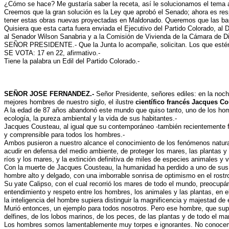
¿Cómo se hace? Me gustaría saber la receta, así le solucionamos el tema 
Creemos que la gran solución es la Ley que aprobó el Senado; ahora es resp
tener estas obras nuevas proyectadas en Maldonado. Queremos que las baut
Quisiera que esta carta fuera enviada el Ejecutivo del Partido Colorado, al 
al Senador Wilson Sanabria y a la Comisión de Vivienda de la Cámara de Di
SEÑOR PRESIDENTE.- Que la Junta lo acompañe, solicitan. Los que estén p
SE VOTA: 17 en 22, afirmativo.-
Tiene la palabra un Edil del Partido Colorado.-
SEÑOR JOSE FERNANDEZ.-
Señor Presidente, señores ediles: en la noc
mejores hombres de nuestro siglo, el ilustre
científico francés Jacques Co
A la edad de 87 años abandonó este mundo que quiso tanto, uno de los hom
ecología, la pureza ambiental y la vida de sus habitantes.-
Jacques Cousteau, al igual que su contemporáneo -también recientemente fal
y comprensible para todos los hombres.-
Ambos pusieron a nuestro alcance el conocimiento de los fenómenos naturale
acudir en defensa del medio ambiente, de proteger los mares, las plantas y 
ríos y los mares, y la extinción definitiva de miles de especies animales y 
Con la muerte de Jacques Cousteau, la humanidad ha perdido a uno de sus m
hombre alto y delgado, con una imborrable sonrisa de optimismo en el rostro
Su yate Calipso, con el cual recorrió los mares de todo el mundo, preocupá
entendimiento y respeto entre los hombres, los animales y las plantas, en el 
la inteligencia del hombre supiera distinguir la magnificencia y majestad
Murió entonces, un ejemplo para todos nosotros. Pero ese hombre, que supo 
delfines, de los lobos marinos, de los peces, de las plantas y de todo el m
Los hombres somos lamentablemente muy torpes e ignorantes. No conocemos