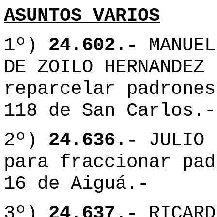
ASUNTOS VARIOS
1º)
24.602.-
MANUEL
DE ZOILO HERNANDEZ 
reparcelar padrones
118 de San Carlos.-
2º)
24.636.-
JULIO 
para fraccionar pad
16 de Aiguá.-
3º)
24.637.-
RICARD