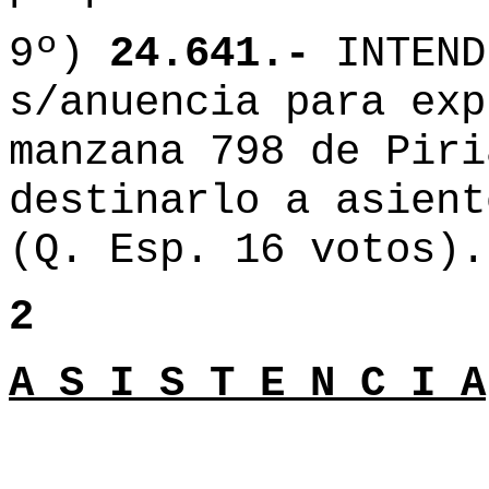
9º)
24.641.-
INTEND
s/anuencia para exp
manzana 798 de Piri
destinarlo a asient
(Q. Esp. 16 votos).
2
A S I S T E N C I A