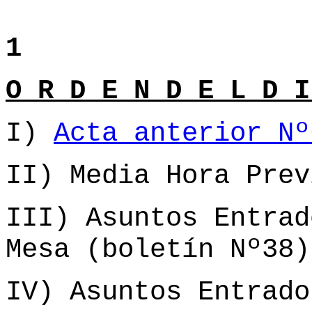
1
O R D E N D E L D I
I)
Acta anterior Nº
II) Media Hora Prev
III) Asuntos Entrad
Mesa (boletín Nº38)
IV) Asuntos Entrado